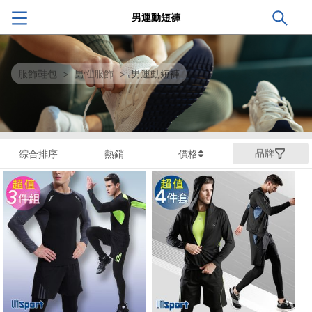
男運動短褲
服飾鞋包
>
男性服飾
>
男運動短褲
品牌
綜合排序
熱銷
價格