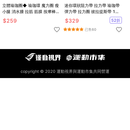
立體瑜珈圈◆ 瑜珈環 魔力圈 瘦
迷你環狀阻力帶 拉力帶 瑜珈帶
小腿 消水腫 拉筋 筋膜 按摩棒
彈力帶 拉力圈 彼拉提斯帶 1入5
懶人健肌器 韓國爆款 伸展 健身
條加收納袋
$
259
$
329
52
折
已售
60
copyright © 2020 運動視界與運動市集共同營運