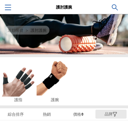
護肘護腕
運動保健
>
護肘護腕
護指
護腕
品牌
綜合排序
熱銷
價格