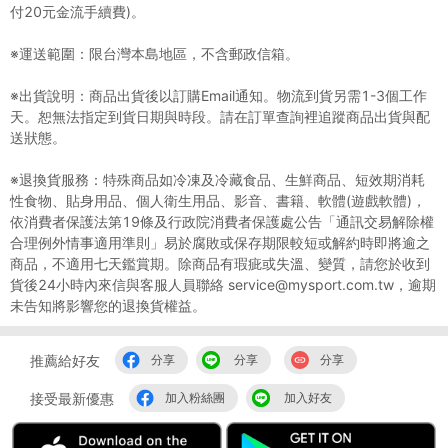
付20元金流手續費)。
※運送範圍：限台灣本島地區，不含郵政信箱。
※出貨說明：商品出貨後以訂購Email通知。物流到貨另需1-3個工作
天。恕無法指定到貨日期與時段。請在訂單查詢裡追蹤商品出貨與配
送狀態。
※退換貨服務：特殊商品如冷凍及冷藏食品、生鮮商品、短效期消耗
性食物、貼身用品、個人衛生用品、影音、書籍、軟體(遊戲軟體)，
依消費者保護法第19條及行政院消費者保護處公告「通訊交易解除權
合理例外情事適用準則」易於腐敗或保存期限較短或解約時即將逾之
商品，不適用七天鑑賞期。除商品有瑕疵或失溫、變質，請您於收到
貨後24小時內來信與客服人員聯絡 service@mysport.com.tw，逾期
未告知將影響您的退換貨權益。
推薦給好友
分享
分享
分享
接受最新優惠
加入粉絲團
加入好友