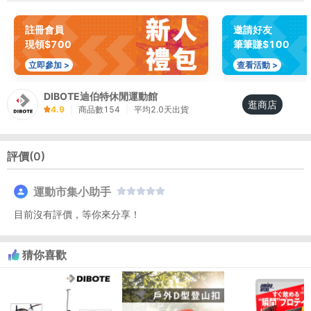
註冊會員
邀請好友
現領$700
筆筆賺$100
立即參加 >
查看活動 >
DIBOTE迪伯特休閒運動館
逛商店
4.9
|
商品數
154
|
平均
2.0
天出貨
評價(
0
)
運動市集小助手
目前沒有評價，等你來分享！
猜你喜歡