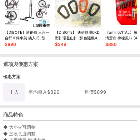
【DIBOTE】迪伯特 三合一
【DIBOTE】 迪伯特 防水D
【aminoVITAL】
自行車停車架 插入式L型停
型扣環登山扣 (顏色隨機4
清蛋白 檸檬風味 (4.
車架 腳踏車展示架
入)- 8.5cm戰術D型扣
10小包)
$
890
$
249
$
880
選項與優惠方案
優惠方案
1
入
平均每
入
$
899
售價$
899
商品特色
◆ 大小火可調整
◆ 三段長度調整