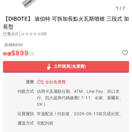
1
/
7
【DIBOTE】 迪伯特 可拆加長點火瓦斯噴槍 三段式 加
長型
已售出
0
|
(
0
)
原價$
899
$
899
特價
/
入
立即購買(免運費)
運費
全站免運費
付款方式
信用卡及滿額分期、ATM、Line Pay、街口支
付、四大超商代碼繳費( 7-11、全家、萊爾富、
OK )
出貨資訊
常溫配送 / 付款後，2026-08-13前完成出貨。
運送方式
宅配到府