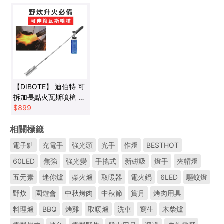
【DIBOTE】 迪伯特 可
拆加長點火瓦斯噴槍 三
段式 加長型
$
899
相關標籤
電子點
充電手
強光頭
光手
作燈
BESTHOT
60LED
焦強
強光變
手搖式
新磁吸
燈手
夾帽燈
五元素
迷你爐
柴火爐
取暖器
電火鍋
6LED
驅蚊燈
野炊
園遊會
中秋烤肉
中秋節
賞月
烤肉用具
料理爐
BBQ
烤雞
取暖爐
洗車
寫生
木柴爐