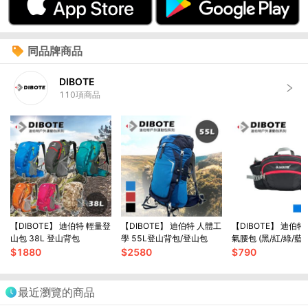
同品牌商品
DIBOTE
110
項商品
【DIBOTE】 迪伯特 輕量登
【DIBOTE】 迪伯特 人體工
【DIBOTE】 迪伯特 輕便透
山包 38L 登山背包
學 55L登山背包/登山包
氣腰包 (黑/紅/綠/藍)
$
1880
$
2580
$
790
最近瀏覽的商品