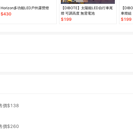
Horizon多功能LED戶外露營燈
【DIBOTE】太陽能LED自行車尾
【DIB
燈 可調高度 無需電池
車燈組
$
430
$
199
$
199
售價$
138
售價$
260