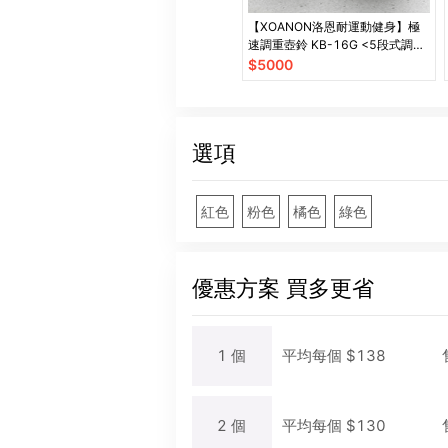
【XOANON洛恩耐運動健身】極
速調重壺鈴 KB-16G <5段式調重
8-16kg> 可調式壺鈴16公斤
$
5000
選項
紅色
粉色
橘色
綠色
優惠方案
買多更省
1
個
平均每
個
$
138
2
個
平均每
個
$
130