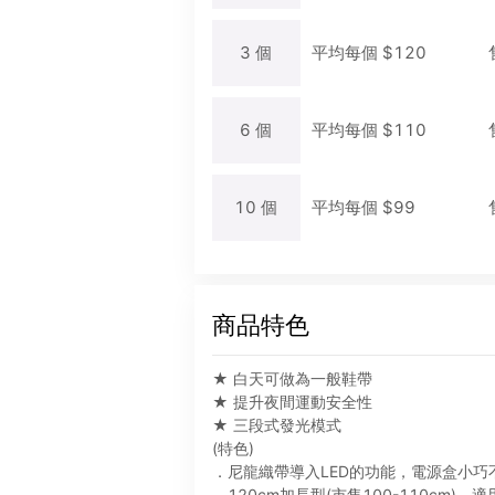
3
個
平均每
個
$
120
6
個
平均每
個
$
110
10
個
平均每
個
$
99
商品特色
★ 白天可做為一般鞋帶
★ 提升夜間運動安全性
★ 三段式發光模式
(特色)
．尼龍織帶導入LED的功能，電源盒小巧
．120cm加長型(市售100-110cm)