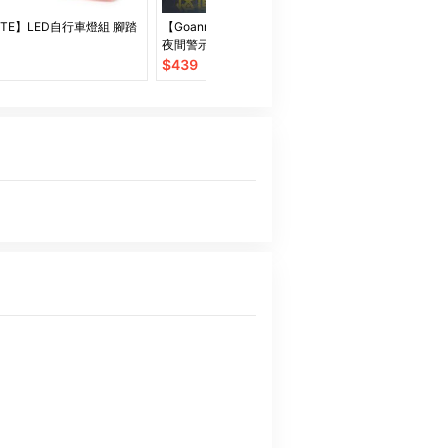
OTE】LED自行車燈組 腳踏
【Goannar】LED 運動水壺腰包
Horizon專業
夜間警示
燈
$
439
$
820