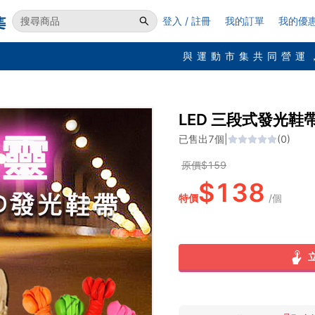
登入 / 註冊
我的訂單
我的優
與運動市集共同營運
LED 三段式發光鞋
已售出
7
個
|
(
0
)
原價$
159
$
138
特價
/
個