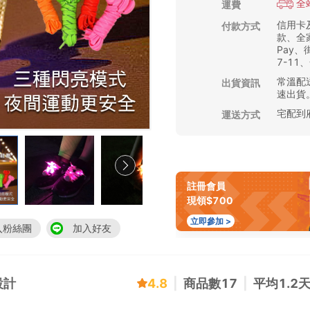
全
運費
信用卡
付款方式
款、全家
Pay
7-11
常溫配送
出貨資訊
速出貨
宅配到
運送方式
註冊會員
現領$700
立即參加 >
入粉絲團
加入好友
設計
4.8
|
商品數
17
|
平均
1.2