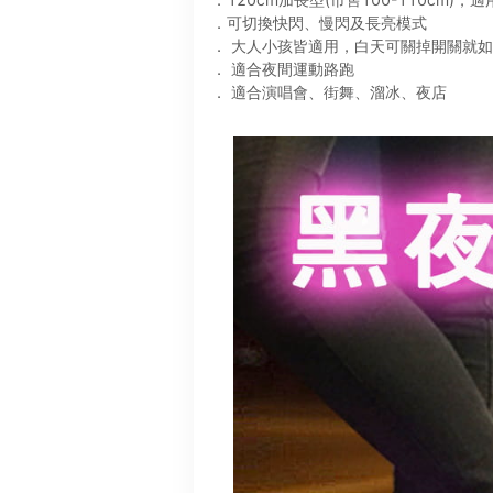
．可切換快閃、慢閃及長亮模式
． 大人小孩皆適用，白天可關掉開關就
． 適合夜間運動路跑