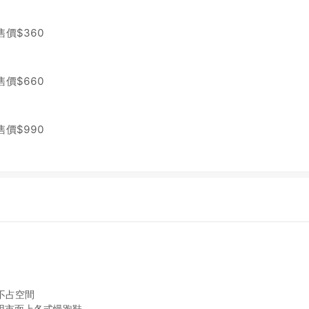
售價$
360
售價$
660
售價$
990
不占空間
，適用市面上各式慢跑鞋