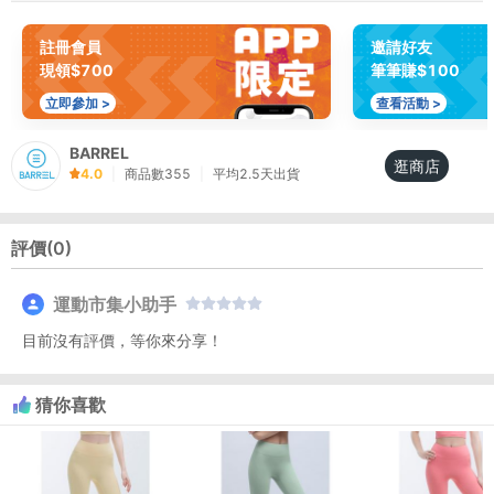
註冊會員
邀請好友
現領$700
筆筆賺$100
立即參加 >
查看活動 >
BARREL
逛商店
4.0
|
商品數
355
|
平均
2.5
天出貨
評價(
0
)
運動市集小助手
目前沒有評價，等你來分享！
猜你喜歡