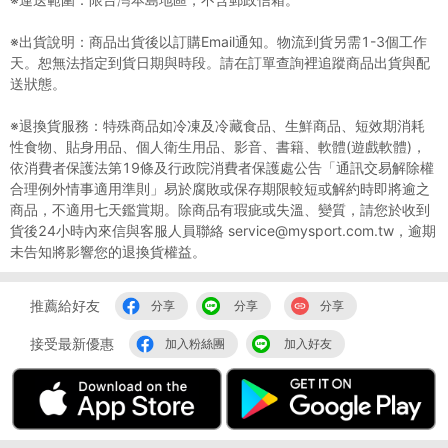
※出貨說明：商品出貨後以訂購Email通知。物流到貨另需1-3個工作
天。恕無法指定到貨日期與時段。請在訂單查詢裡追蹤商品出貨與配
送狀態。
※退換貨服務：特殊商品如冷凍及冷藏食品、生鮮商品、短效期消耗
性食物、貼身用品、個人衛生用品、影音、書籍、軟體(遊戲軟體)，
依消費者保護法第19條及行政院消費者保護處公告「通訊交易解除權
合理例外情事適用準則」易於腐敗或保存期限較短或解約時即將逾之
商品，不適用七天鑑賞期。除商品有瑕疵或失溫、變質，請您於收到
貨後24小時內來信與客服人員聯絡 service@mysport.com.tw，逾期
未告知將影響您的退換貨權益。
推薦給好友
分享
分享
分享
接受最新優惠
加入粉絲團
加入好友