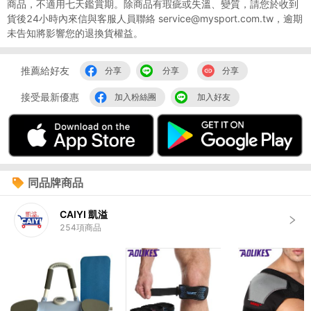
商品，不適用七天鑑賞期。除商品有瑕疵或失溫、變質，請您於收到
貨後24小時內來信與客服人員聯絡 service@mysport.com.tw，逾期
未告知將影響您的退換貨權益。
推薦給好友
分享
分享
分享
接受最新優惠
加入粉絲團
加入好友
同品牌商品
CAIYI 凱溢
254
項商品