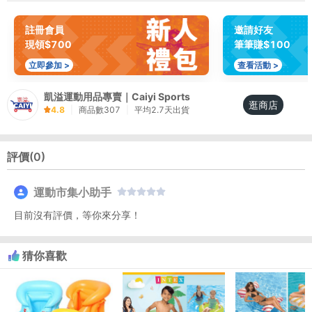
註冊會員
邀請好友
現領$700
筆筆賺$100
立即參加 >
查看活動 >
凱溢運動用品專賣｜Caiyi Sports
逛商店
4.8
|
商品數
307
|
平均
2.7
天出貨
評價(
0
)
運動市集小助手
目前沒有評價，等你來分享！
猜你喜歡