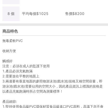
8
個
平均每
個
$
1025
售價$
8200
商品特色
無毒柔軟PVC
收納方便
觸感好
注意：必須在成人的監護下使用
1.產品必須充氣飽滿
2.需要放在平整的地面上
3.兩邊要有垂直地面的參照物游泳池(戲水池)規格又稱空間容量，即
游泳池(戲水池)需要佔用的空間大小，因此產品資訊上標識的規格是
以產品充氣飽滿時所占空間為測量標準！
產品細節:
1.堅持使用食品級PVC環保材質食品級進口PVC原料，高溫下亦不會