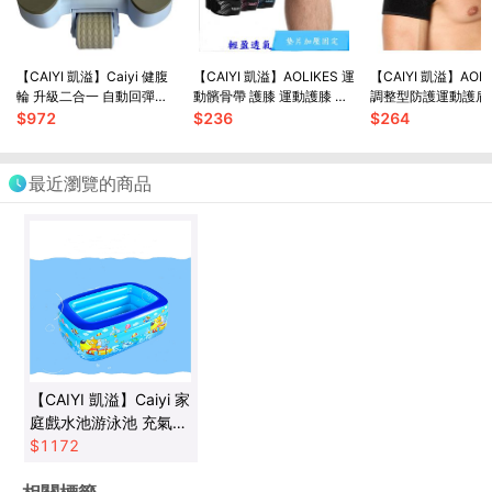
【CAIYI 凱溢】Caiyi 健腹
【CAIYI 凱溢】AOLIKES 運
【CAIYI 凱溢】AOL
輪 升級二合一 自動回彈健
動髕骨帶 護膝 運動護膝 調
調整型防護運動護肩
腹輪 卷腹輪 炫腹輪 練腹肌
節加壓 護髖 運動防護 運動
壓固定 肩膀關節拉傷
$
972
$
236
$
264
神器 腹肌鍛煉器
護具
護肩 單肩 可調整型
最近瀏覽的商品
【CAIYI 凱溢】Caiyi 家
庭戲水池游泳池 充氣泳
池 游泳池 PVC加厚長
$
1172
方形游泳池 2.1米