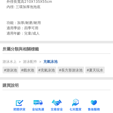
外徑長寬高210X135X55cm
内徑: 三環加厚泡泡底
功能：加厚/耐磨/耐用
適用季節：四季可用
所屬分類與相關標籤
游泳水上
>
游泳配件
>
充氣泳池
#游泳池
#戲水池
#充氣泳池
#長方形游泳池
#夏天玩水
購買說明