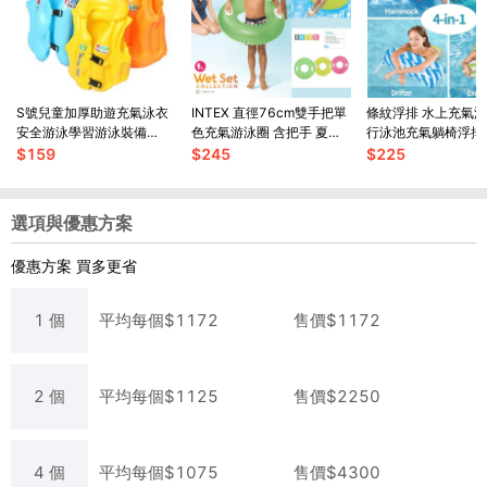
S號兒童加厚助遊充氣泳衣
INTEX 直徑76cm雙手把單
條紋浮排 水上充氣浮
安全游泳學習游泳裝備
色充氣游泳圈 含把手 夏天
行泳池充氣躺椅浮排
【SV6705】
玩水 戲水(8+)
浮排【SV61250】
$
159
$
245
$
225
【SV61308】
選項與優惠方案
優惠方案
買多更省
1
個
平均每
個
$
1172
售價$
1172
2
個
平均每
個
$
1125
售價$
2250
4
個
平均每
個
$
1075
售價$
4300