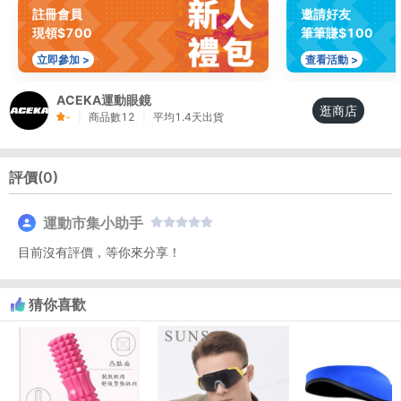
註冊會員
邀請好友
現領$700
筆筆賺$100
立即參加 >
查看活動 >
ACEKA運動眼鏡
逛商店
-
|
商品數
12
|
平均
1.4
天出貨
評價(
0
)
運動市集小助手
目前沒有評價，等你來分享！
猜你喜歡