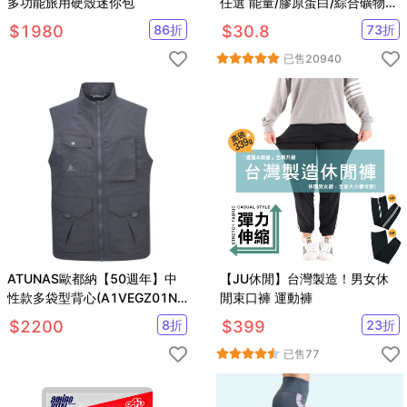
多功能旅用硬殼迷你包
任選 能量/膠原蛋白/綜合礦物
質/維他命/膳食纖維/牛磺酸B群/
$
1980
86
折
$
30.8
73
折
益生菌
已售
20940
ATUNAS歐都納【50週年】中
【JU休閒】台灣製造！男女休
性款多袋型背心(A1VEGZ01N
閒束口褲 運動褲
深灰/釣魚/登山/工裝/防潑水)
$
2200
8
折
$
399
23
折
已售
77