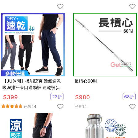
【JU休閒】機能涼爽 透氣速乾
長槓心60吋
吸溼排汗束口運動褲 速乾褲(多
款任選)
$
399
23
折
$
980
68
折
已售
44
已售
14