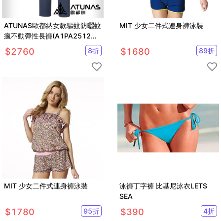
ATUNAS歐都納女款驅蚊防曬蚊
MIT 少女二件式連身褲泳裝
瘋不動彈性長褲(A1PA2512W
藍紫/機能長褲/防蚊褲)
$
2760
8
折
$
1680
89
折
MIT 少女二件式連身褲泳裝
泳褲丁字褲 比基尼泳衣LETS
SEA
$
1780
95
折
$
390
4
折