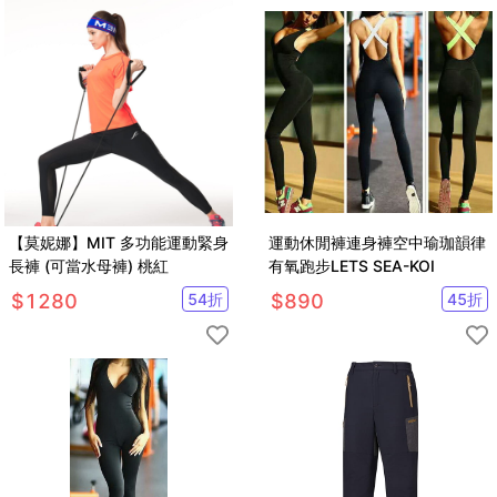
【莫妮娜】MIT 多功能運動緊身
運動休閒褲連身褲空中瑜珈韻律
長褲 (可當水母褲) 桃紅
有氧跑步LETS SEA-KOI
$
1280
54
折
$
890
45
折