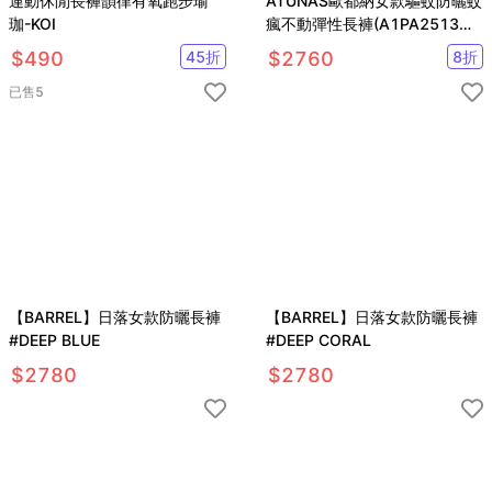
運動休閒長褲韻律有氧跑步瑜
ATUNAS歐都納女款驅蚊防曬蚊
珈-KOI
瘋不動彈性長褲(A1PA2513W
鐵褐/機能長褲/防蚊褲)
$
490
45
折
$
2760
8
折
已售
5
【BARREL】日落女款防曬長褲
【BARREL】日落女款防曬長褲
#DEEP BLUE
#DEEP CORAL
$
2780
$
2780