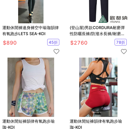
運動休閒褲連身褲空中瑜珈韻律
(登山屋)男款CORDURA耐磨彈
有氧跑步LETS SEA-KOI
性防曬長褲/防潑水長褲/耐磨登
山褲(A1PA2019M
$
890
45
折
$
2760
78
折
運動休閒短褲韻律有氧跑步瑜
運動休閒短褲韻律有氧跑步瑜
珈-KOI
珈-KOI