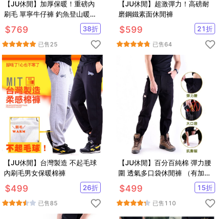
【JU休閒】加厚保暖！重磅內
【JU休閒】超激彈力！高磅耐
刷毛 單寧牛仔褲 釣魚登山暖褲
磨鋼鐵素面休閒褲
防寒褲
$
769
38
折
$
599
21
折
已售
25
已售
64
【JU休閒】台灣製造 不起毛球
【JU休閒】百分百純棉 彈力腰
內刷毛男女保暖棉褲
圍 透氣多口袋休閒褲 （有加大
尺碼）
$
499
26
折
$
499
15
折
已售
85
已售
110