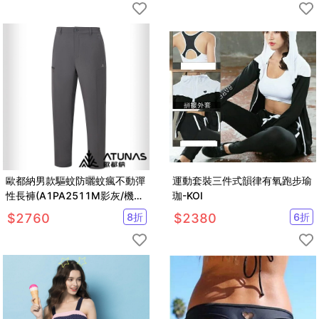
歐都納男款驅蚊防曬蚊瘋不動彈
運動套裝三件式韻律有氧跑步瑜
性長褲(A1PA2511M影灰/機能
珈-KOI
長褲/防蚊褲)
$
2760
8
折
$
2380
6
折