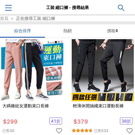
工裝 縮口褲 - 搜尋結果
首頁
>
正在搜尋
工裝 縮口褲
綜合排序
熱銷
價格
大碼條紋女運動束口長褲
輕薄休閒抽繩束口運動長褲
$
299
41
折
$
379
36
折
已售
30
已售
532