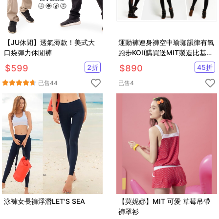
【JU休閒】透氣薄款！美式大
運動褲連身褲空中瑜珈韻律有氧
口袋彈力休閒褲
跑步KOI(購買送MIT製造比基尼
泳衣一套
$
599
2
折
$
890
45
折
已售
44
已售
4
泳褲女長褲浮潛LET'S SEA
【莫妮娜】MIT 可愛 草莓吊帶
褲罩衫