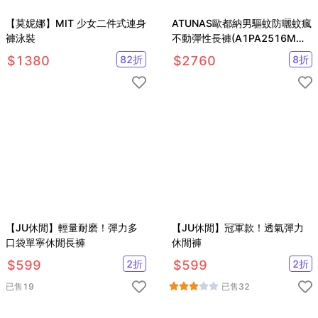
【莫妮娜】MIT 少女二件式連身
ATUNAS歐都納男驅蚊防曬蚊瘋
褲泳裝
不動彈性長褲(A1PA2516M黑/
機能長褲/防蚊褲)
$
1380
82
折
$
2760
8
折
【JU休閒】輕量耐磨！彈力多
【JU休閒】冠軍款！透氣彈力
口袋單寧休閒長褲
休閒褲
$
599
2
折
$
599
2
折
已售
19
已售
32