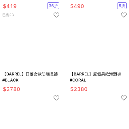
$
419
36
折
$
490
5
折
已售
23
【BARREL】日落女款防曬長褲
【BARREL】度假男款海灘褲
#BLACK
#CORAL
$
2780
$
2380