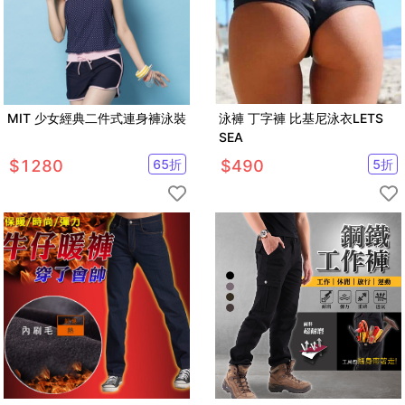
MIT 少女經典二件式連身褲泳裝
泳褲 丁字褲 比基尼泳衣LETS
SEA
$
1280
65
折
$
490
5
折