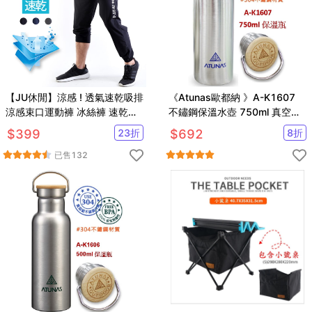
【JU休閒】涼感 ! 透氣速乾吸排
《Atunas歐都納 》A-K1607
涼感束口運動褲 冰絲褲 速乾褲
不鏽鋼保溫水壺 750ml 真空斷
（有加大尺碼）
熱瓶
$
399
23
折
$
692
8
折
已售
132