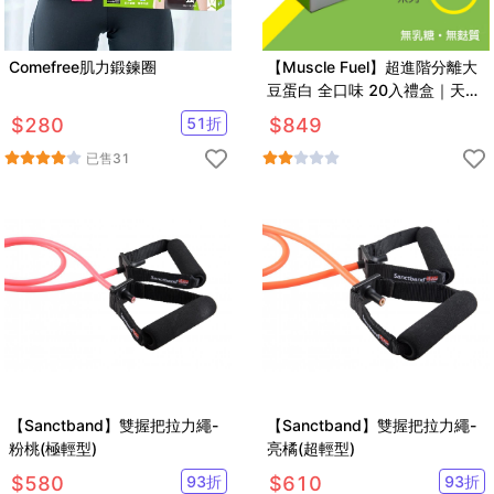
Comefree肌力鍛鍊圈
【Muscle Fuel】超進階分離大
豆蛋白 全口味 20入禮盒｜天然
無化學味｜素食者 適用
$
280
51
折
$
849
已售
31
【Sanctband】雙握把拉力繩-
【Sanctband】雙握把拉力繩-
粉桃(極輕型)
亮橘(超輕型)
$
580
93
折
$
610
93
折