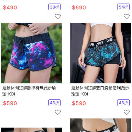
$
490
38
折
$
690
54
折
運動休閒短褲韻律有氧跑步瑜
運動休閒短褲雙口袋超便利跑步
珈-KOI
瑜珈-KOI
$
590
46
折
$
590
46
折