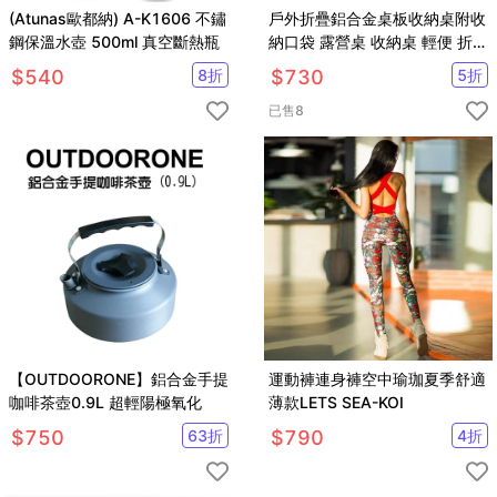
(Atunas歐都納) A-K1606 不鏽
戶外折疊鋁合金桌板收納桌附收
鋼保溫水壺 500ml 真空斷熱瓶
納口袋 露營桌 收納桌 輕便 折疊
桌
$
540
8
折
$
730
5
折
已售
8
【OUTDOORONE】鋁合金手提
運動褲連身褲空中瑜珈夏季舒適
咖啡茶壺0.9L 超輕陽極氧化
薄款LETS SEA-KOI
$
750
63
折
$
790
4
折