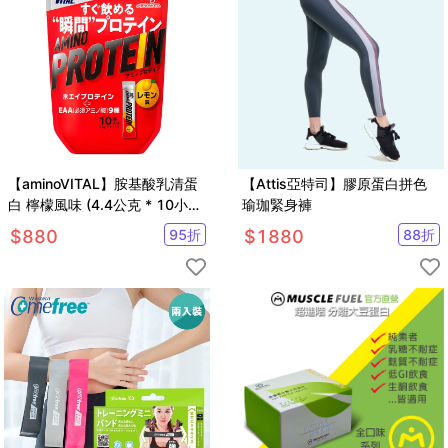
【aminoVITAL】胺基酸乳清蛋
【Attis亞特司】膠原蛋白拼色
白 檸檬風味 (4.4公克 * 10小
瑜珈緊身褲
包)
$
880
95
折
$
1880
88
折