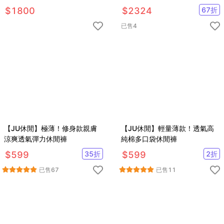
$
1800
$
2324
67
折
已售
4
【JU休閒】極薄！修身款親膚
【JU休閒】輕量薄款！透氣高
涼爽透氣彈力休閒褲
純棉多口袋休閒褲
$
599
35
折
$
599
2
折
已售
67
已售
11