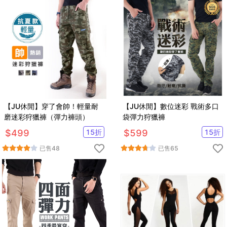
【JU休閒】穿了會帥！輕量耐
【JU休閒】數位迷彩 戰術多口
磨迷彩狩獵褲（彈力褲頭）
袋彈力狩獵褲
$
499
15
折
$
599
15
折
已售
48
已售
65