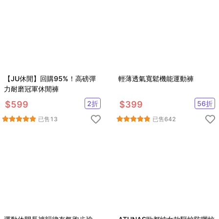
【JU休閒】回購95%！高磅彈
輕薄透氣寬鬆機能運動褲
力耐磨冠軍休閒褲
$
599
2
折
$
399
56
折
已售
13
已售
642