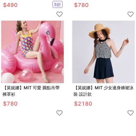
$
490
5
折
$
780
【莫妮娜】MIT 可愛 圓點吊帶
【莫妮娜】MIT 少女連身褲裙泳
褲罩衫
裝 設計款
$
780
$
2180