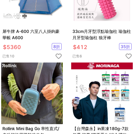
犀牛牌 A-600 六至八人掛鉤豪
33cm月牙型浮點瑜伽柱 瑜伽柱
華帳 A600
月牙型瑜伽柱 狼牙棒
$
5360
8
折
$
412
35
折
已售
10
已售
6
Rollink Mini Bag Go 率性直式/
【台灣森永】in果凍180g-7款