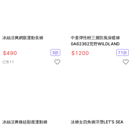
冰絲涼爽網眼運動長褲
中童彈性輕三層防風保暖褲
0A62362荒野WILDLAND
$
490
3
折
$
1200
71
折
已售
11
冰絲涼爽條紋顯瘦運動褲
泳褲女四角褲浮潛LET'S SEA