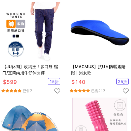
【JU休閒】收納王！多口袋 縮
【MACMUS】抗UＶ防曬遮陽
口/直筒兩用牛仔休閒褲
帽｜男女款
$
599
15
折
$
140
25
折
已售
7
已售
217