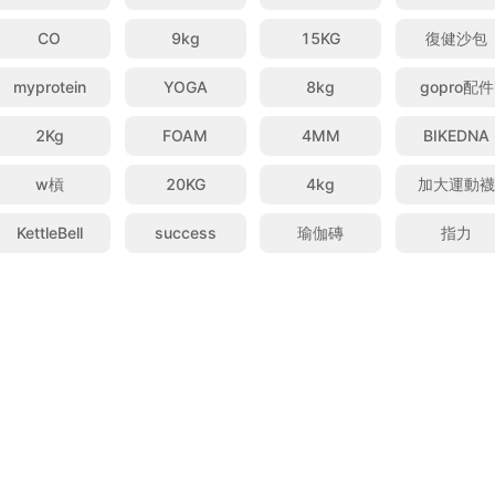
CO
9kg
15KG
復健沙包
myprotein
YOGA
8kg
gopro配件
2Kg
FOAM
4MM
BIKEDNA
w槓
20KG
4kg
加大運動
KettleBell
success
瑜伽磚
指力