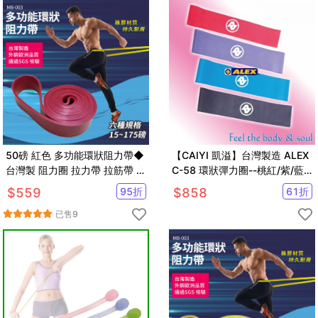
50磅 紅色 多功能環狀阻力帶◆
【CAIYI 凱溢】台灣製造 ALEX
台灣製 阻力圈 拉力帶 拉筋帶 健
C-58 環狀彈力圈--桃紅/紫/藍/
身房 彈力繩 訓練 TRX 阻力
鐵灰(組)
$
559
95
折
$
858
61
折
已售
9