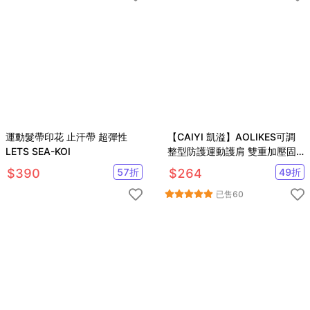
運動髮帶印花 止汗帶 超彈性
【CAIYI 凱溢】AOLIKES可調
LETS SEA-KOI
整型防護運動護肩 雙重加壓固
定 肩膀關節拉傷 運動護肩 單肩
$
390
57
折
$
264
49
折
可調整型防護
已售
60