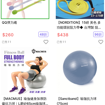
QQ彈力繩
【NORDITION】15磅 黃色 多
功能環狀阻力帶◆ 台灣製 阻力
圈 拉力帶 拉筋帶 健身房 彈力繩
$
260
48
折
$
438
96
折
訓練 TRX 重訓
已售
11
已售
11
【MACMUS】瑜伽健身加厚防
【Sanctband】瑜珈抗力球
爆抗力球｜L磨砂65cm瑜珈球
(75cm)