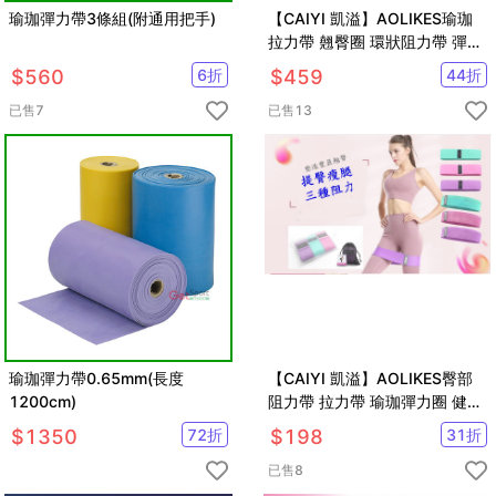
瑜珈彈力帶3條組(附通用把手)
【CAIYI 凱溢】AOLIKES瑜珈
拉力帶 翹臀圈 環狀阻力帶 彈力
帶 阻力圈 彈力圈 『紅+藍+綠
$
560
6
折
$
459
44
折
+黑』送三好禮
已售
7
已售
13
瑜珈彈力帶0.65mm(長度
【CAIYI 凱溢】AOLIKES臀部
1200cm)
阻力帶 拉力帶 瑜珈彈力圈 健身
阻力圈 環狀瑜珈圈 翹臀圈 瑜珈
$
1350
72
折
$
198
31
折
帶 健身帶美臀
已售
8