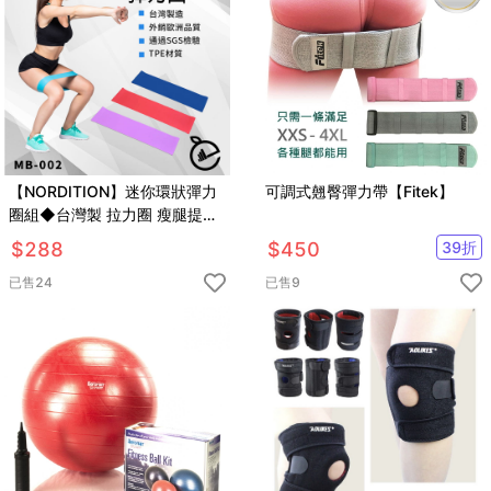
【NORDITION】迷你環狀彈力
可調式翹臀彈力帶【Fitek】
圈組◆台灣製 拉力圈 瘦腿提臀
拉力環 健身房 瑜珈 訓練 阻力帶
$
288
$
450
39
折
TRX 多功能 拉筋
已售
24
已售
9