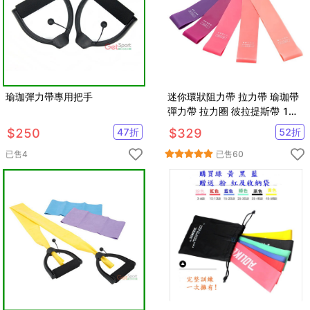
瑜珈彈力帶專用把手
迷你環狀阻力帶 拉力帶 瑜珈帶
彈力帶 拉力圈 彼拉提斯帶 1入5
條加收納袋
$
250
47
折
$
329
52
折
已售
4
已售
60