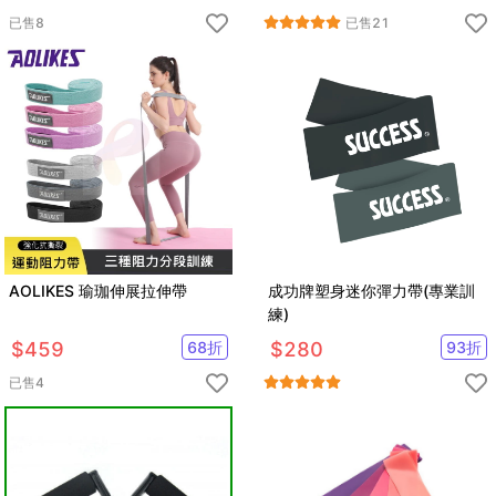
已售
8
已售
21
AOLIKES 瑜珈伸展拉伸帶
成功牌塑身迷你彈力帶(專業訓
練)
$
459
68
折
$
280
93
折
已售
4