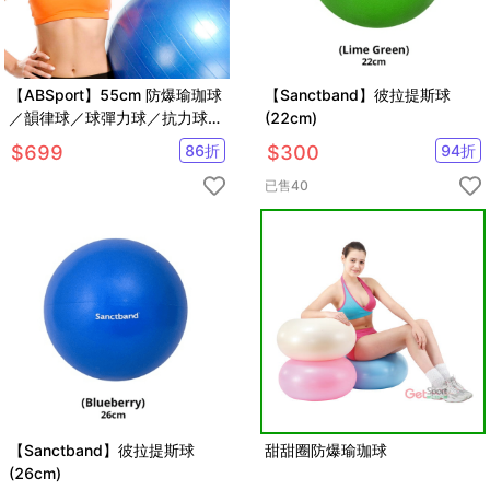
【ABSport】55cm 防爆瑜珈球
【Sanctband】彼拉提斯球
／韻律球／球彈力球／抗力球／
(22cm)
運動球／健身球／復健球／感覺
$
699
86
折
$
300
94
折
統合球
已售
40
【Sanctband】彼拉提斯球
甜甜圈防爆瑜珈球
(26cm)