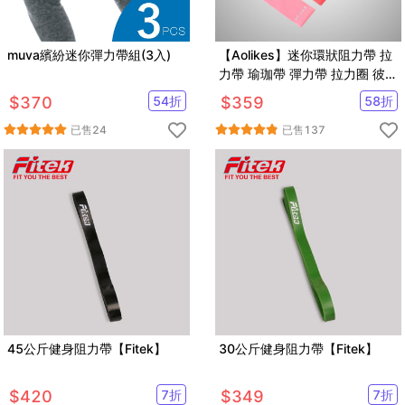
muva繽紛迷你彈力帶組(3入)
【Aolikes】迷你環狀阻力帶 拉
力帶 瑜珈帶 彈力帶 拉力圈 彼拉
提斯帶
$
370
54
折
$
359
58
折
已售
24
已售
137
45公斤健身阻力帶【Fitek】
30公斤健身阻力帶【Fitek】
$
420
7
折
$
349
7
折