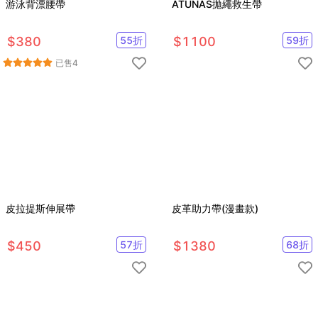
游泳背漂腰帶
ATUNAS拋繩救生帶
$
380
55
折
$
1100
59
折
已售
4
皮拉提斯伸展帶
皮革助力帶(漫畫款)
$
450
57
折
$
1380
68
折