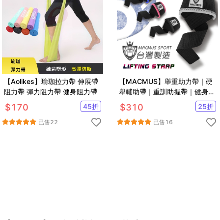
【Aolikes】瑜珈拉力帶 伸展帶
【MACMUS】舉重助力帶｜硬
阻力帶 彈力阻力帶 健身阻力帶
舉輔助帶｜重訓助握帶｜健身倍
力帶｜五色可選
$
170
45
折
$
310
25
折
已售
22
已售
16