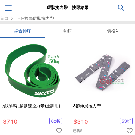
環狀抗力帶 - 搜尋結果
首頁
>
正在搜尋
環狀抗力帶
綜合排序
熱銷
價格
成功牌乳膠訓練拉力帶(重訓用)
8節伸展拉力帶
$
710
62
折
$
310
53
折
已售
5