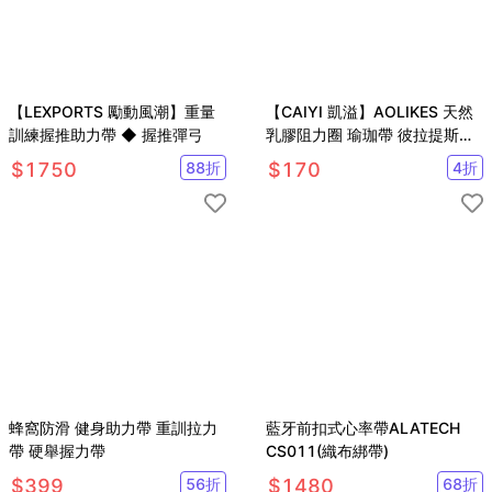
【LEXPORTS 勵動風潮】重量
【CAIYI 凱溢】AOLIKES 天然
訓練握推助力帶 ◆ 握推彈弓
乳膠阻力圈 瑜珈帶 彼拉提斯帶
訓練拉力帶 阻力帶 健身帶 拉力
$
1750
88
折
$
170
4
折
帶 彈力帶 藍色
蜂窩防滑 健身助力帶 重訓拉力
藍牙前扣式心率帶ALATECH
帶 硬舉握力帶
CS011(織布綁帶)
$
399
56
折
$
1480
68
折