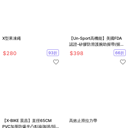
X型果凍繩
【Un-Sport高機能】美國FDA
認證-矽膠防滑護腕助握帶/握力
帶/舉重腕帶
$
280
93
折
$
398
66
折
【X-BIKE 晨昌】直徑65CM
高效止滑拉力帶
PVC加厚防爆半凸點瑜珈球/韻