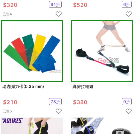
$
320
91
折
$
520
6
折
已售
4
瑜珈彈力帶(0.35 mm)
綁腳拉繩組
$
210
78
折
$
380
9
折
已售
5