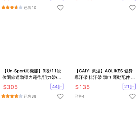
已售
10
【Un-Sport高機能】9段/11段
【CAIYI 凱溢】AOLIKES 健身
位調節運動彈力繩帶/阻力帶/輔
導汗帶 排汗帶 頭巾 運動配件 彈
助拉筋帶(瑜珈/健身)
力帶 雙層硅膠排汗帶 2入
$
305
44
折
$
135
21
折
已售
38
已售
4