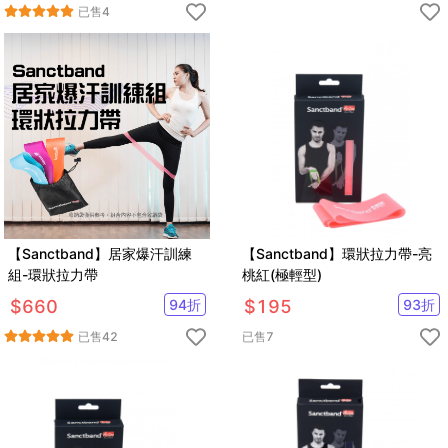
已售
4
【Sanctband】居家爆汗訓練
【Sanctband】環狀拉力帶-亮
組-環狀拉力帶
桃紅(極輕型)
$
660
94
折
$
195
93
折
已售
42
已售
7