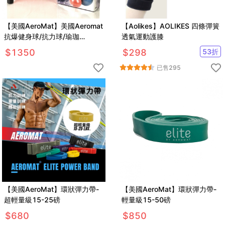
【美國AeroMat】美國Aeromat
【Aolikes】AOLIKES 四條彈簧
抗爆健身球/抗力球/瑜珈
透氣運動護膝
球-55cm
$
1350
$
298
53
折
已售
295
【美國AeroMat】環狀彈力帶-
【美國AeroMat】環狀彈力帶-
超輕量級15-25磅
輕量級15-50磅
$
680
$
850