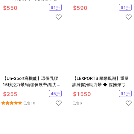
律球 附充氣筒 XFE-Z120
$
550
61
折
$
590
61
折
【Un-Sport高機能】環保乳膠
【LEXPORTS 勵動風潮】重量
15磅拉力帶/瑜珈伸展帶/阻力
訓練握推助力帶 ◆ 握推彈弓
帶/輔助拉筋帶(超值2入組)
$
255
45
折
$
1550
91
折
已售
10
已售
6