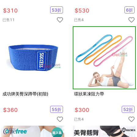
$
310
53
折
$
530
6
折
已售
11
已售
4
成功牌美臀深蹲帶(初階)
環狀果凍阻力帶
$
360
55
折
$
300
52
折
已售
4