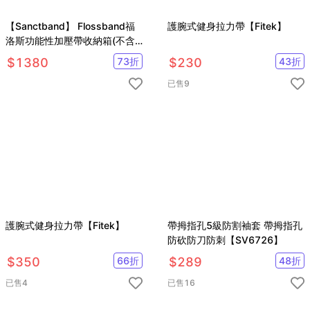
【Sanctband】 Flossband福
護腕式健身拉力帶【Fitek】
洛斯功能性加壓帶收納箱(不含
加壓帶)
$
1380
73
折
$
230
43
折
已售
9
護腕式健身拉力帶【Fitek】
帶拇指孔5級防割袖套 帶拇指孔
防砍防刀防刺【SV6726】
$
350
66
折
$
289
48
折
已售
4
已售
16