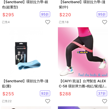
【Sanctband】環狀拉力帶-銀
【Sanctband】環狀拉力帶-淺
色(超重型)
紫(中)
$
295
95
折
$
220
95
折
已售
4
已售
18
【Sanctband】環狀拉力帶-淺
【CAIYI 凱溢】台灣製造 ALEX
藍(重)
C-58 環狀彈力圈-桃紅/紫/藍/
鐵灰(只)
$
255
92
折
$
288
37
折
已售
22