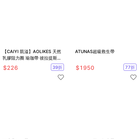
【CAIYI 凱溢】AOLIKES 天然
ATUNAS超級救生帶
乳膠阻力圈 瑜珈帶 彼拉提斯帶
訓練拉力帶 阻力帶 健身帶 拉力
$
226
39
折
$
1950
77
折
帶 彈力帶 黃色