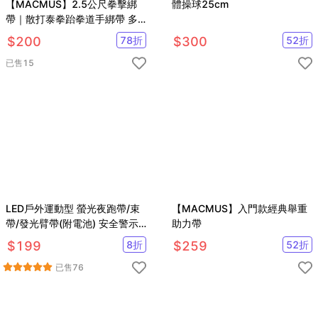
【MACMUS】2.5公尺拳擊綁
體操球25cm
帶｜散打泰拳跆拳道手綁帶 多
色可選拳擊訓練綁帶 腳踝綁帶
$
200
78
折
$
300
52
折
彈性手綁帶
已售
15
LED戶外運動型 螢光夜跑帶/束
【MACMUS】入門款經典舉重
帶/發光臂帶(附電池) 安全警示
助力帶
反光帶 手臂帶 綁腿
$
199
8
折
$
259
52
折
已售
76