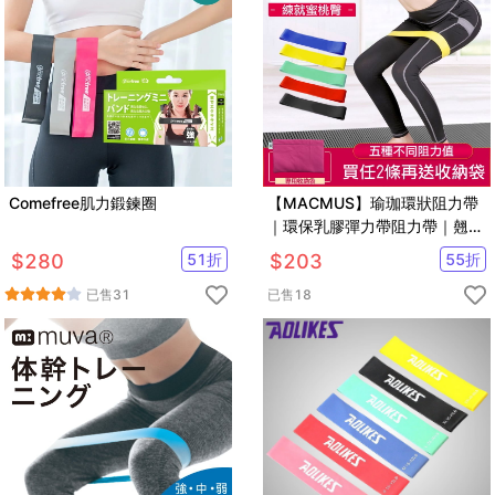
Comefree肌力鍛鍊圈
【MACMUS】瑜珈環狀阻力帶
｜環保乳膠彈力帶阻力帶｜翹臀
圈拉力帶伸展帶｜彈力繩拉力片
$
280
51
折
$
203
55
折
已售
31
已售
18