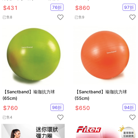
｜核心肌群鍛鍊抗力球
$
431
76
折
$
860
97
折
已售
8
已售
9
【Sanctband】瑜珈抗力球
【Sanctband】瑜珈抗力球
(65cm)
(55cm)
$
760
96
折
$
650
94
折
已售
4