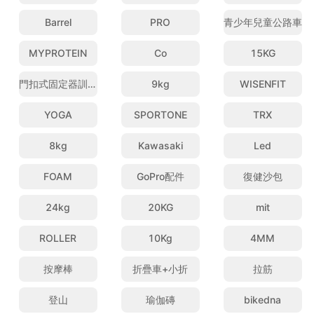
Barrel
PRO
青少年兒童公路車
MYPROTEIN
Co
15KG
門扣式固定器訓練帶
9kg
WISENFIT
YOGA
SPORTONE
TRX
8kg
Kawasaki
Led
FOAM
GoPro配件
復健沙包
24kg
20KG
mit
ROLLER
10Kg
4MM
按摩棒
折疊車+小折
拉筋
登山
瑜伽磚
bikedna