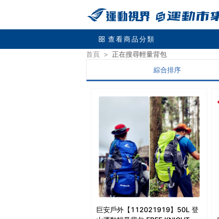
查看商品分類
首頁
>
正在搜尋
輕量背包
綜合排序
巨安戶外【112021919】50L 登
【