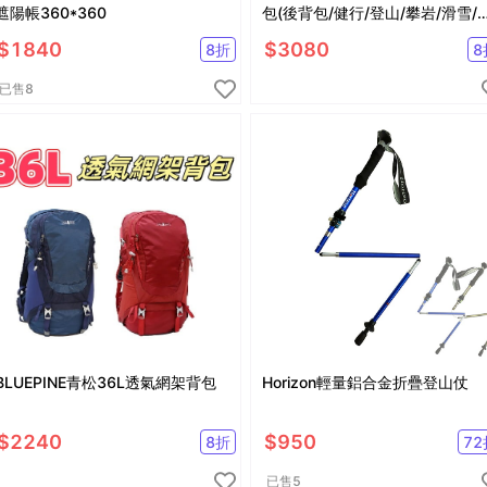
遮陽帳360*360
包(後背包/健行/登山/攀岩/滑雪/
車/旅遊)
$
1840
$
3080
8
折
8
已售
8
BLUEPINE青松36L透氣網架背包
Horizon輕量鋁合金折疊登山仗
$
2240
$
950
8
折
72
已售
5