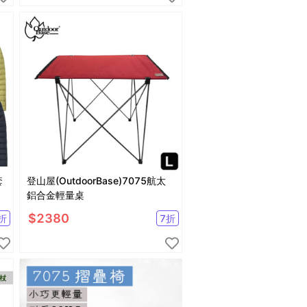
套
登山屋(OutdoorBase)7075航太
/
鋁合金輕量桌
$
2380
折
7
折