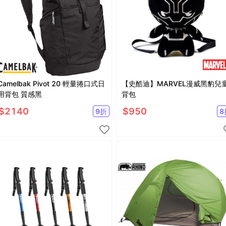
Camelbak Pivot 20 輕量捲口式日
【史酷迪】MARVEL漫威黑豹兒
用背包 質感黑
背包
$
2140
$
950
9
折
8