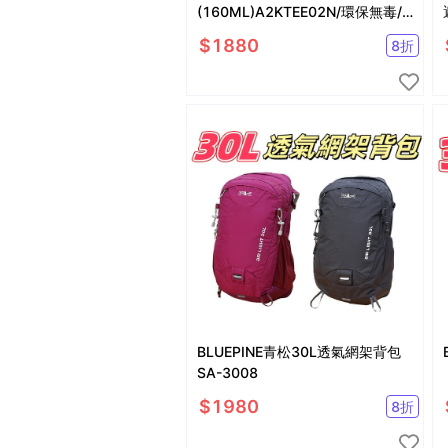
(160ML)A2KTEE02N/環保無毒/
輕量耐用/登山露營
$
1880
8
折
BLUEPINE青松30L透氣網架背包
SA-3008
$
1980
8
折