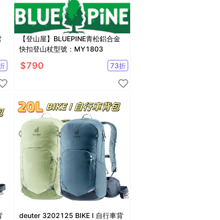
雪
【登山屋】BLUEPINE青松鋁合金
快扣登山杖型號：MY1803
$
790
折
73
折
背
deuter 3202125 BIKE I 自行車背