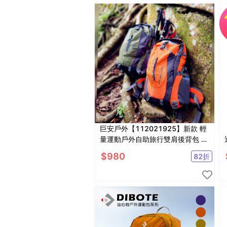
巨安戶外【112021925】新款 輕
量運動戶外自助旅行雙肩後背包 男
女中性款戶外運動旅行登山包
$
980
82
折