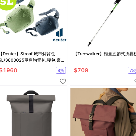
【Deuter】Stroof 城市斜背包
【Treewalker】輕量五節式折疊
5L/3800025單肩胸背包.腰包.臀
包.休閒隨身背包.
$
1960
$
709
8
折
78