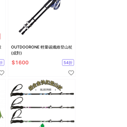
童
OUTDOORONE 輕量碳纖維登山杖
(成對)
$
1600
折
54
折