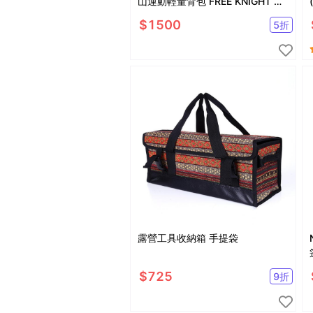
山運動輕量背包 FREE KNIGHT 雙
肩後背包
$
1500
5
折
露營工具收納箱 手提袋
$
725
9
折