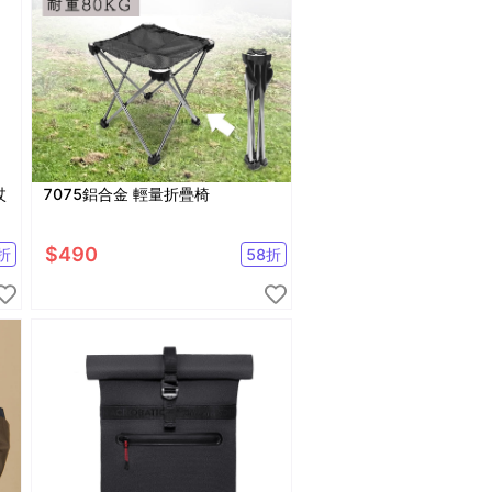
杖
7075鋁合金 輕量折疊椅
$
490
折
58
折