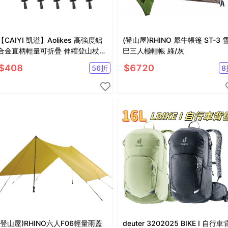
【CAIYI 凱溢】Aolikes 高強度鋁
(登山屋)RHINO 犀牛帳篷 ST-3 
合金直柄輕量可折疊 伸縮登山杖
巴三人極輕帳 綠/灰
戶外登山杖
$
408
$
6720
56
折
8
(登山屋)RHINO六人F06輕量雨蓋
deuter 3202025 BIKE I 自行車