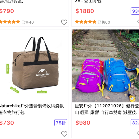
(黑/紅/綠/藍)
38L 登山背包
$
790
$
1880
93
已售
40
已售
60
Naturehike戶外露營裝備收納袋帳
巨安戶外【112021926】健行登
篷衣物旅行包
山 輕量 露營 自行車雙肩 減壓後
包
$
730
$
980
75
折
82