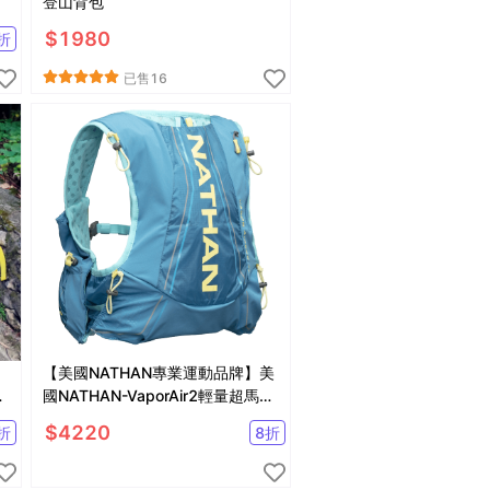
登山背包
$
1980
折
已售
16
【美國NATHAN專業運動品牌】美
背
國NATHAN-VaporAir2輕量超馬水
袋背包(湖綠)NA4727BR
$
4220
折
8
折