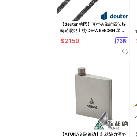
【deuter 德國】直把碳纖維四節旋
轉避震登山杖(DE-WSEE06N 星夜
黑/125周年紀念款)
$
2150
72
折
【ATUNAS 歐都納】純鈦隨身酒壺