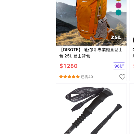
【DIBOTE】 迪伯特 專業輕量登山
包 25L 登山背包
$
1280
96
折
已售
40