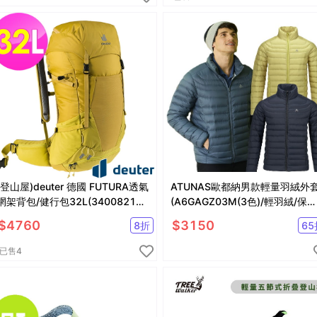
(登山屋)deuter 德國 FUTURA透氣
ATUNAS歐都納男款輕量羽絨外
網架背包/健行包32L(3400821薑
(A6GAGZ03M(3色)/輕羽絨/保暖
黃)
抗潑水) 登山屋
$
4760
$
3150
8
折
65
已售
4