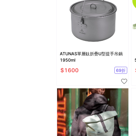
ATUNAS單層鈦折疊U型提手吊鍋
1950ml
$
1600
69
折