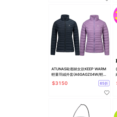
ATUNAS歐都納女款KEEP WARM
輕量羽絨外套(A6GAGZ04W/輕羽
絨/保暖/抗潑水)
$
3150
65
折