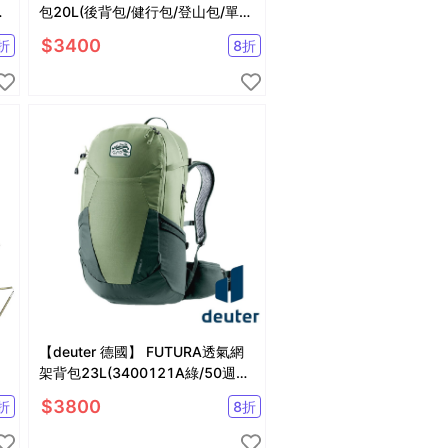
單
包20L(後背包/健行包/登山包/單車
背包)
$
3400
折
8
折
【deuter 德國】 FUTURA透氣網
架背包23L(3400121A綠/50週年
聯名款/登山包)
$
3800
折
8
折