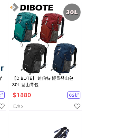
背
【DIBOTE】 迪伯特 輕量登山包
30L 登山背包
$
1880
折
62
折
已售
5