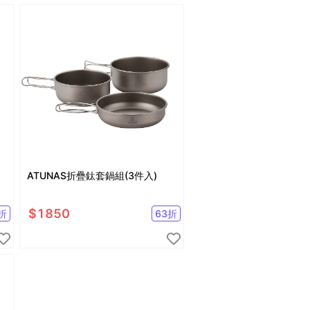
ATUNAS折疊鈦套鍋組(3件入)
$
1850
折
63
折