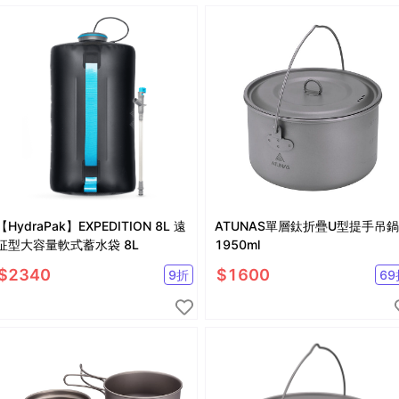
【HydraPak】EXPEDITION 8L 遠
ATUNAS單層鈦折疊U型提手吊鍋
征型大容量軟式蓄水袋 8L
1950ml
$
2340
$
1600
9
折
69