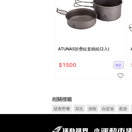
ATUNAS折疊鈦套鍋組(2入)
$
1500
8
折
相關標籤
踏青野餐
寫生
抓蝦
自駕遊
夜路