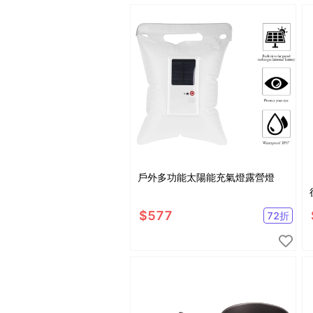
戶外多功能太陽能充氣燈露營燈
$
577
72
折