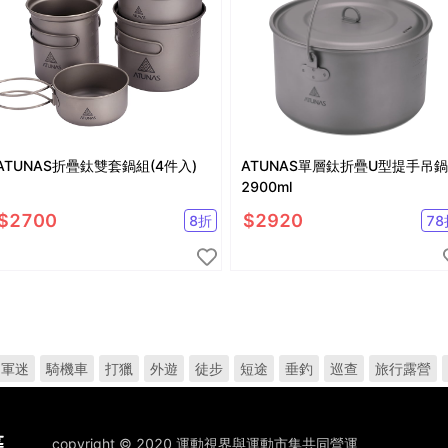
ATUNAS折疊鈦雙套鍋組(4件入)
ATUNAS單層鈦折疊U型提手吊鍋
2900ml
$
2700
$
2920
8
折
78
軍迷
騎機車
打獵
外遊
徒步
短途
垂釣
巡查
旅行露營
copyright © 2020 運動視界與運動市集共同營運