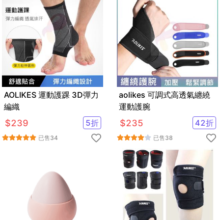
AOLIKES 運動護踝 3D彈力
aolikes 可調式高透氣纏繞
編織
運動護腕
$
239
5
折
$
235
42
折
已售
34
已售
38