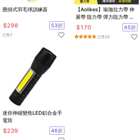
懸掛式羽毛球訓練器
【Aolikes】瑜珈拉力帶 伸
展帶 阻力帶 彈力阻力帶 健
身阻力帶
$
298
53
折
$
170
45
折
已售
7
已售
22
迷你伸縮變焦LED鋁合金手
電筒
$
239
46
折