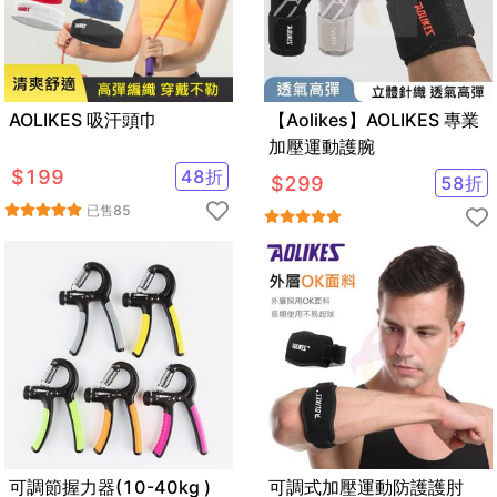
AOLIKES 吸汗頭巾
【Aolikes】AOLIKES 專業
加壓運動護腕
$
199
48
折
$
299
58
折
已售
85
可調節握力器(10-40kg )
可調式加壓運動防護護肘