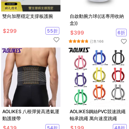
雙向加壓穩定支撐板護腕
自啟動腕力球((送專用收納
盒))
$
299
55
折
$
399
6
折
已售
166
AOLIKES 八根彈簧高透氣運
AOLIKES鋼絲PVC競速跳繩
動護腰帶
軸承跳繩 萬向速度跳繩
$
439
54
折
$
199
48
折