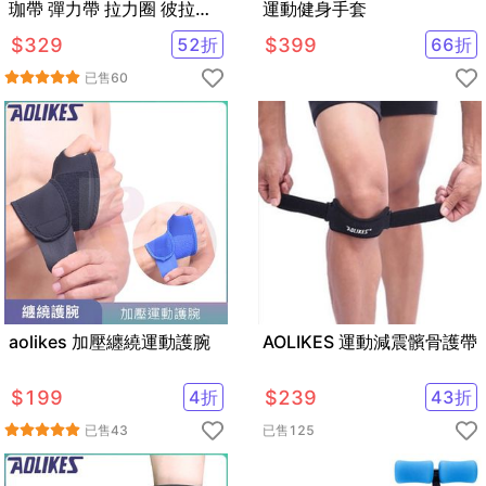
珈帶 彈力帶 拉力圈 彼拉提
運動健身手套
斯帶 1入5條加收納袋
$
329
52
折
$
399
66
折
已售
60
aolikes 加壓纏繞運動護腕
AOLIKES 運動減震髕骨護帶
$
199
4
折
$
239
43
折
已售
43
已售
125