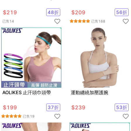
$
219
48
折
$
209
56
折
已售
14
已售
168
AOLIKES 止汗頭巾頭帶
運動纏繞加壓護腕
$
199
37
折
$
239
53
折
已售
19