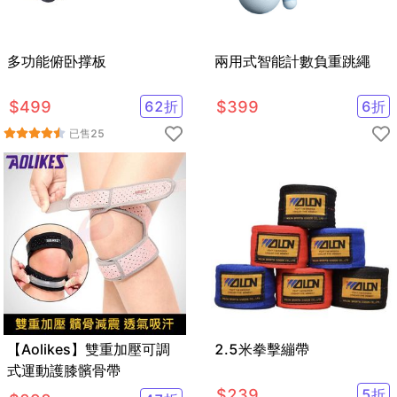
多功能俯卧撑板
兩用式智能計數負重跳繩
$
499
62
折
$
399
6
折
已售
25
【Aolikes】雙重加壓可調
2.5米拳擊繃帶
式運動護膝髕骨帶
$
239
5
折