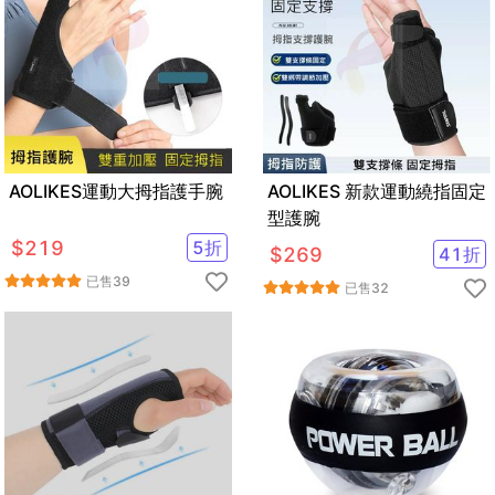
AOLIKES運動大拇指護手腕
AOLIKES 新款運動繞指固定
型護腕
$
219
5
折
$
269
41
折
已售
39
已售
32