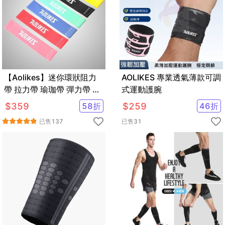
【Aolikes】迷你環狀阻力
AOLIKES 專業透氣薄款可調
帶 拉力帶 瑜珈帶 彈力帶 拉
式運動護腕
力圈 彼拉提斯帶
$
359
58
折
$
259
46
折
已售
137
已售
31