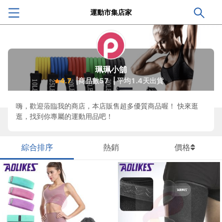
運動市集店家
珮珮小舖
4.7
|商品數
57
| 平均
1.4
天出貨
嗨，歡迎蒞臨我的商店，本店販售超多優質商品喔！ 快來逛
逛，找到你專屬的運動用品吧！
綜合排序
熱銷
價格