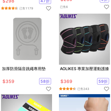
$
298
47
折
已售
6
已售
1179
加厚防滑隔音跳繩專用墊
AOLIKES 專業加壓運動護膝
$
359
58
折
$
369
59
折
已售
243