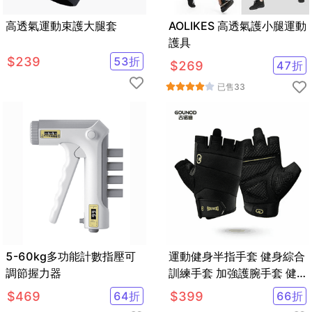
高透氣運動束護大腿套
AOLIKES 高透氣護小腿運動
護具
$
239
53
折
$
269
47
折
已售
33
5-60kg多功能計數指壓可
運動健身半指手套 健身綜合
調節握力器
訓練手套 加強護腕手套 健
身手套 重訓手套 舉重器械
$
469
64
折
$
399
66
折
護手掌