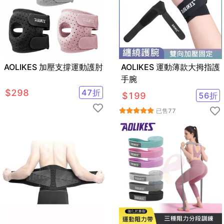
AOLIKES 加壓支撐運動護肘
AOLIKES 運動薄款大拇指護
手腕
$
298
47
折
$
199
56
折
已售
77