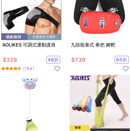
AOLIKES 可調式運動護肩
九段龍泰式 拳把 腳靶
$
329
48
折
$
739
65
折
已售
81