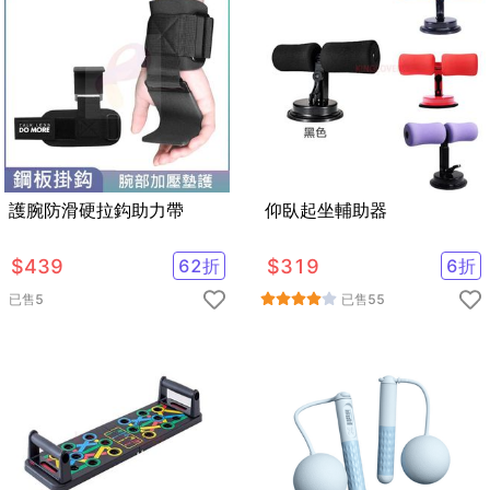
護腕防滑硬拉鈎助力帶
仰臥起坐輔助器
$
439
62
折
$
319
6
折
已售
5
已售
55