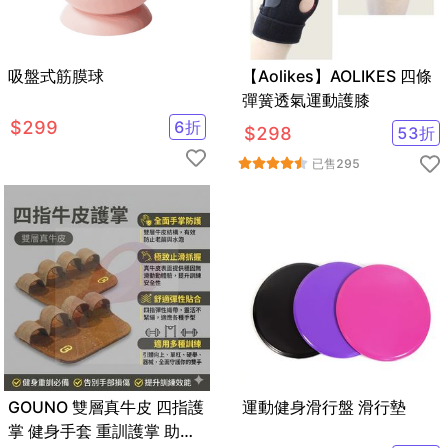
吸盤式筋膜球
【Aolikes】AOLIKES 四條
彈簧透氣運動護膝
$
299
6
折
$
298
53
折
已售
295
GOUNO 雙層真牛皮 四指護
運動健身滑行盤 滑行墊
掌 健身手套 重訓護掌 助力