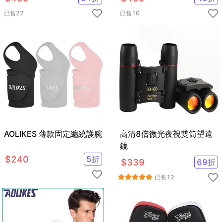
已售
22
已售
10
AOLIKES 薄款固定纏繞護腕
高清8倍微光夜視雙筒望遠
鏡
$
240
5
折
$
339
69
折
已售
12