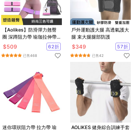
【Aolikes】防滑彈力翹臀
戶外運動護大腿 高透氣護大
圈 深蹲阻力帶 瑜珈拉伸帶
腿 束大腿腿部防護
翹臀圈 虐臀圈
$
509
62
折
$
349
57
折
已售
468
已售
42
迷你環狀阻力帶 拉力帶 瑜
AOLIKES 健身綜合訓練手套