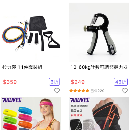
拉力繩 11件套裝組
10-60kg計數可調節握力器
$
359
6
折
$
249
46
折
已售
220