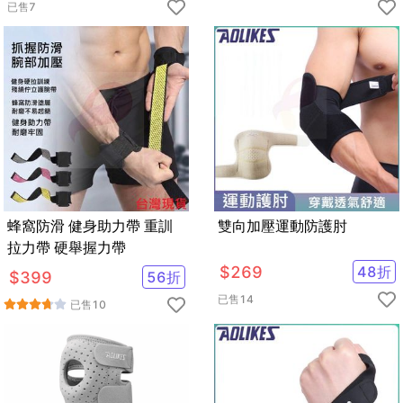
已售
7
蜂窩防滑 健身助力帶 重訓
雙向加壓運動防護肘
拉力帶 硬舉握力帶
$
269
48
折
$
399
56
折
已售
14
已售
10