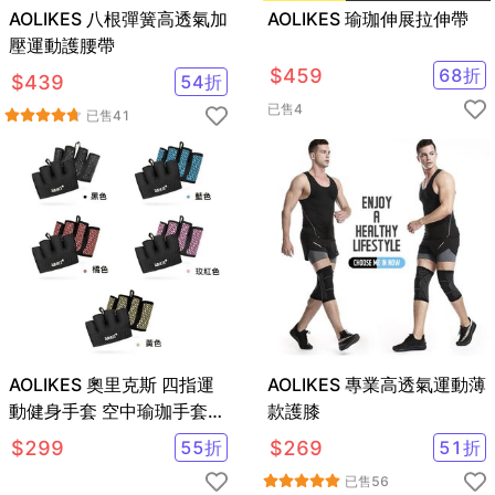
AOLIKES 八根彈簧高透氣加
AOLIKES 瑜珈伸展拉伸帶
壓運動護腰帶
$
459
68
折
$
439
54
折
已售
4
已售
41
AOLIKES 奧里克斯 四指運
AOLIKES 專業高透氣運動薄
動健身手套 空中瑜珈手套
款護膝
壺鈴手套 啞鈴手跳
$
299
55
折
$
269
51
折
已售
56