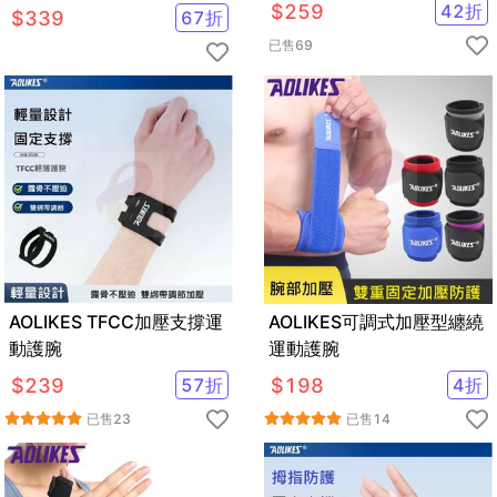
帶 防滑耐磨 防長繭 力量訓
$
259
42
折
$
339
67
折
練
已售
69
AOLIKES TFCC加壓支撐運
AOLIKES可調式加壓型纏繞
動護腕
運動護腕
$
239
57
折
$
198
4
折
已售
23
已售
14